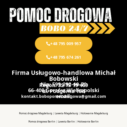
+48 795 009 957
+48 795 674 261
Firma Usługowo-handlowa Michał
Bobowski
Nip: 599-292-10-70
Regon: 32 15 19 469
66-400 Gorzów Wielkopolski
ul. Podgórna 18d
email:
kontakt.bobopomocdrogowa@gmail.com
Pomoc drogowa Magdeburg
|
Laweta Magdeburg
|
Holowanie Magdeburg
Pomoc drogowa Berlin
|
Laweta Berlin
|
Holowanie Berlin