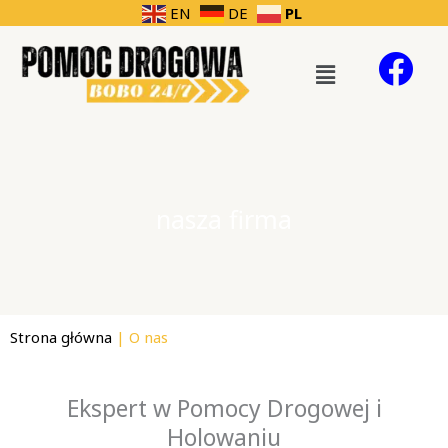
Przejdź
PL
EN
DE
do
Menu
treści
nasza firma
Strona główna
| O nas
Ekspert w Pomocy Drogowej i
Holowaniu