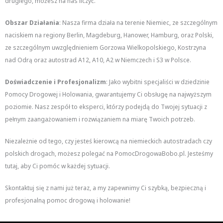
drugiego, możesz na nas liczyć.
Obszar Działania
: Nasza firma działa na terenie Niemiec, ze szczególnym
naciskiem na regiony Berlin, Magdeburg, Hanower, Hamburg, oraz Polski,
ze szczególnym uwzględnieniem Gorzowa Wielkopolskiego, Kostrzyna
nad Odrą oraz autostrad A12, A10, A2 w Niemczech i S3 w Polsce.
Doświadczenie i Profesjonalizm
: Jako wybitni specjaliści w dziedzinie
Pomocy Drogowej i Holowania, gwarantujemy Ci obsługę na najwyższym
poziomie. Nasz zespół to eksperci, którzy podejdą do Twojej sytuacji z
pełnym zaangażowaniem i rozwiązaniem na miarę Twoich potrzeb.
Niezależnie od tego, czy jesteś kierowcą na niemieckich autostradach czy
polskich drogach, możesz polegać na PomocDrogowaBobo.pl. Jesteśmy
tutaj, aby Ci pomóc w każdej sytuacji.
Skontaktuj się z nami już teraz, a my zapewnimy Ci szybką, bezpieczną i
profesjonalną pomoc drogową i holowanie!