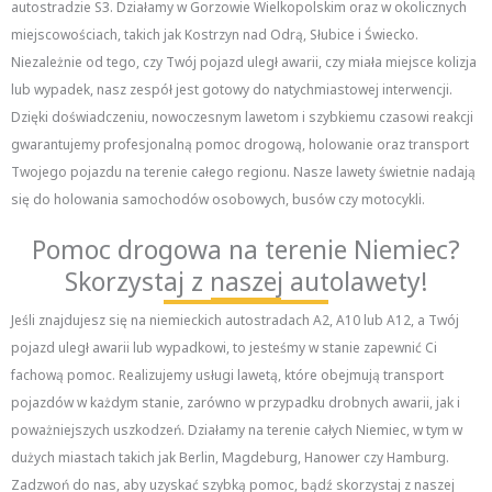
autostradzie S3. Działamy w Gorzowie Wielkopolskim oraz w okolicznych
miejscowościach, takich jak Kostrzyn nad Odrą, Słubice i Świecko.
Niezależnie od tego, czy Twój pojazd uległ awarii, czy miała miejsce kolizja
lub wypadek, nasz zespół jest gotowy do natychmiastowej interwencji.
Dzięki doświadczeniu, nowoczesnym lawetom i szybkiemu czasowi reakcji
gwarantujemy profesjonalną pomoc drogową, holowanie oraz transport
Twojego pojazdu na terenie całego regionu. Nasze lawety świetnie nadają
się do holowania samochodów osobowych, busów czy motocykli.
Pomoc drogowa na terenie Niemiec?
Skorzystaj z naszej autolawety!
Jeśli znajdujesz się na niemieckich autostradach A2, A10 lub A12, a Twój
pojazd uległ awarii lub wypadkowi, to jesteśmy w stanie zapewnić Ci
fachową pomoc. Realizujemy usługi lawetą, które obejmują transport
pojazdów w każdym stanie, zarówno w przypadku drobnych awarii, jak i
poważniejszych uszkodzeń. Działamy na terenie całych Niemiec, w tym w
dużych miastach takich jak Berlin, Magdeburg, Hanower czy Hamburg.
Zadzwoń do nas, aby uzyskać szybką pomoc, bądź skorzystaj z naszej