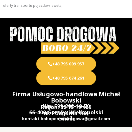
oferty transportu pojazdów lawetą.
+48 795 009 957
+48 795 674 261
Firma Usługowo-handlowa Michał
Bobowski
Nip: 599-292-10-70
Regon: 32 15 19 469
66-400 Gorzów Wielkopolski
ul. Podgórna 18d
email:
kontakt.bobopomocdrogowa@gmail.com